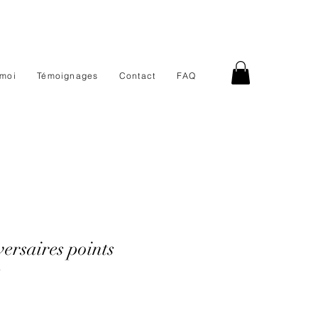
 moi
Témoignages
Contact
FAQ
ersaires points
s