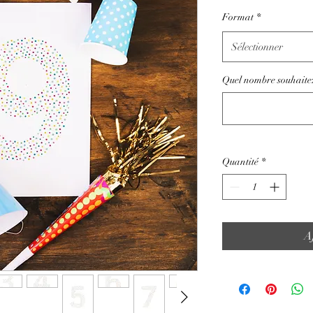
Format
*
Sélectionner
Quel nombre souhaite
Quantité
*
A