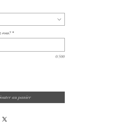
z vous?
*
0/500
jouter au panier